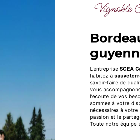
Vignoble 
bordeaux à sauveterre-de-
guyenn
L’entreprise
SCEA Ca
habitez à
sauveter
savoir-faire de qual
vous accompagnons 
l’écoute de vos beso
sommes à votre disp
nécessaires à votre
passion et le partag
Toute notre équipe e