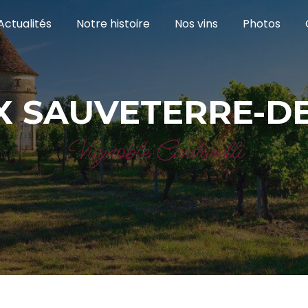
Actualités
Notre histoire
Nos vins
Photos
X SAUVETERRE-D
Vignoble Cardarelli