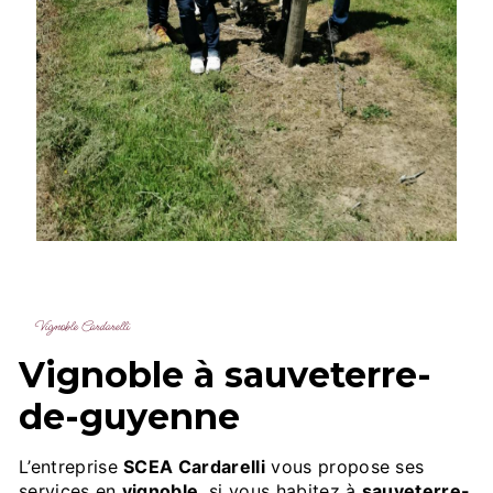
Vignoble Cardarelli
vignoble à sauveterre-
de-guyenne
L’entreprise
SCEA Cardarelli
vous propose ses
services en
vignoble
, si vous habitez à
sauveterre-