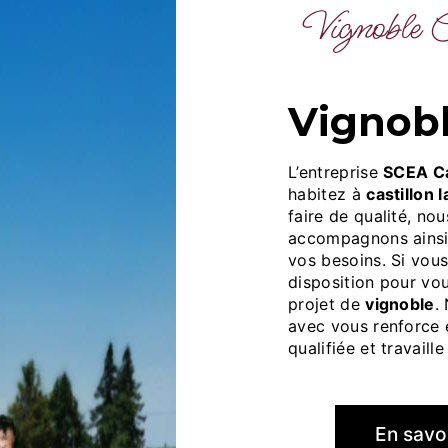
Vignoble 
vignobl
L’entreprise
SCEA Ca
habitez à
castillon l
faire de qualité, no
accompagnons ainsi
vos besoins. Si vou
disposition pour vo
projet de
vignoble
.
avec vous renforce e
qualifiée et travaill
En savoi