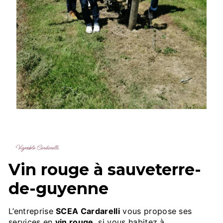
Vignoble Cardarelli
vin rouge à sauveterre-
de-guyenne
L’entreprise
SCEA Cardarelli
vous propose ses
services en
vin rouge
, si vous habitez à